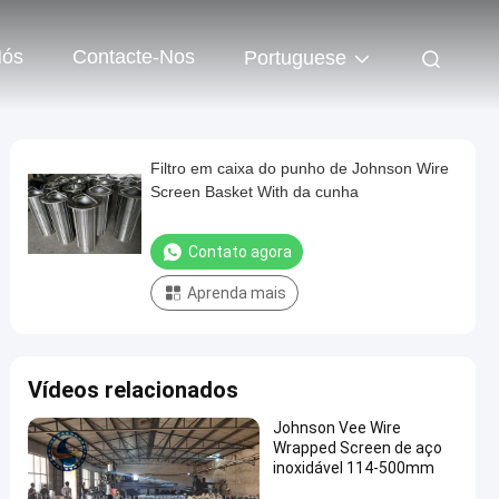
Nós
Contacte-Nos
Portuguese
Filtro em caixa do punho de Johnson Wire
Screen Basket With da cunha
Contato agora
Aprenda mais
Vídeos relacionados
Johnson Vee Wire
Wrapped Screen de aço
inoxidável 114-500mm