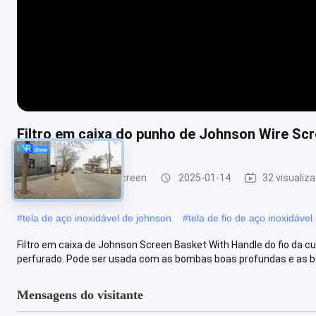
Filtro em caixa do punho de Johnson Wire Sc
Johnson Vee Wire Screen
2025-01-14
32 visualiz
#
tela de aço inoxidável de johnson
#
tela de fio de aço inoxidáve
Filtro em caixa de Johnson Screen Basket With Handle do fio da cun
perfurado. Pode ser usada com as bombas boas profundas e as b
Mensagens do visitante