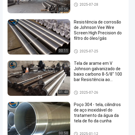
Johnson Vee Wire Screen
2025-07-28
00:56
Resistência de corrosão
de Johnson Vee Wire
Screen High Precision do
filtro do óleo/gás
Johnson Vee Wire Screen
00:11
2025-07-25
Tela de arame em V
Johnson galvanizado de
baixo carbono 8-5/8" 100
bar Resistência ao
colapso
Johnson Vee Wire Screen
01:48
2025-07-26
Poço 304 - tela, cilindros
de aço inoxidável do
tratamento da água da
tela de fio da cunha
Johnson Vee Wire Screen
00:50
2025-01-12