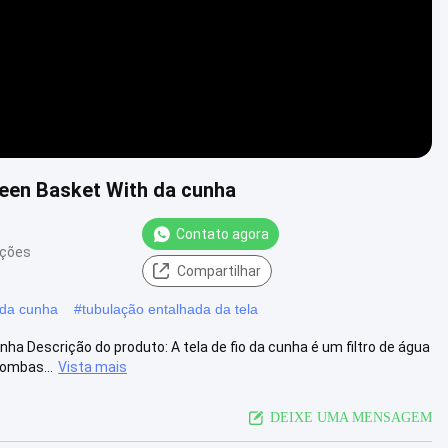
reen Basket With da cunha
Contato agora
ações
Compartilhar
l da cunha
#
tubulação entalhada da tela
ha Descrição do produto: A tela de fio da cunha é um filtro de água
ombas...
Vista mais
DEIXE UMA MENSAGEM