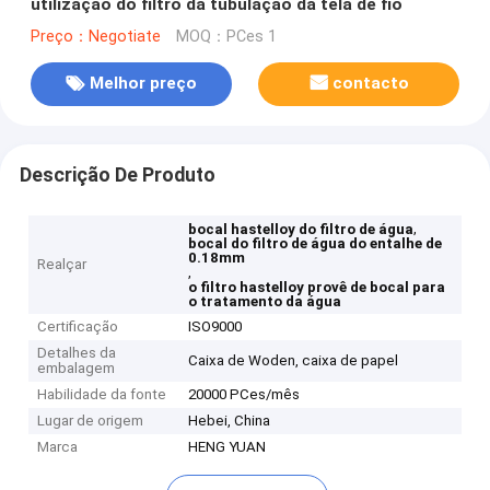
utilização do filtro da tubulação da tela de fio
Preço：Negotiate
MOQ：PCes 1
Melhor preço
contacto
Descrição De Produto
,
bocal hastelloy do filtro de água
bocal do filtro de água do entalhe de
0.18mm
Realçar
,
o filtro hastelloy provê de bocal para
o tratamento da água
Certificação
ISO9000
Detalhes da
Caixa de Woden, caixa de papel
embalagem
Habilidade da fonte
20000 PCes/mês
Lugar de origem
Hebei, China
Marca
HENG YUAN