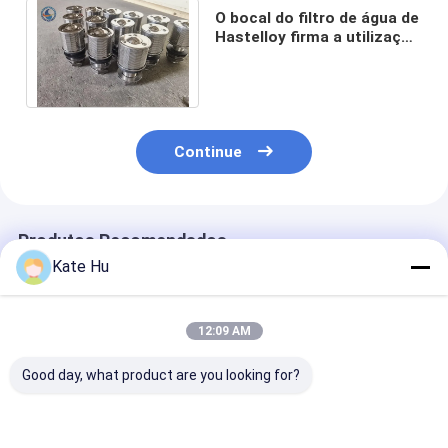
O bocal do filtro de água de
Hastelloy firma a utilização
do filtro da tubulação da
tela de fio
Continue
Produtos Recomendados
Kate Hu
12:09 AM
Good day, what product are you looking for?
Bocal de aço
Equipamento de
Bocal de aço