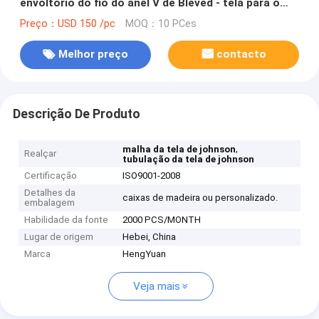
envoltório do fio do anel V de Bleved - tela para o
controle da areia
Preço：USD 150 /pc
MOQ：10 PCes
Melhor preço
contacto
Descrição De Produto
,
malha da tela de johnson
Realçar
tubulação da tela de johnson
Certificação
ISO9001-2008
Detalhes da
caixas de madeira ou personalizado.
embalagem
Habilidade da fonte
2000 PCS/MONTH
Lugar de origem
Hebei, China
Marca
HengYuan
Veja mais