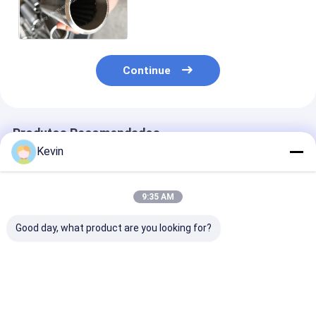
fio do anel V de Bleved - tela
para o controle da areia
Continue
Produtos Recomendados
Kevin
9:35 AM
Good day, what product are you looking for?
Tela de fio de aço
Tipo de aço
10-3/4 de”
inoxidável de
inoxidável da forma
perfuração do
Johnson Water Well
de 304 Johnson Wire
de água de Jo
Screen
Screen Wedge Slot
Wedge Wire Sc
Tube/Johnson V
para o filtro
For do entalhe