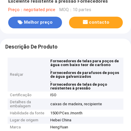
Excelente resistente à pressão Fornecedores
Preço：negotiated price
MOQ：10 partes
Melhor preço
contacto
Descrição De Produto
Fornecedores de telas para poços de
água com baixo teor de carbono
,
Fornecedores de parafusos de poços
Realçar
de água galvanizados
,
Fornecedores de telas de poço
resistentes à pressão
Certificação
ISO
Detalhes da
caixas de madeira, recipiente
embalagem
Habilidade da fonte
1500 PCes /month
Lugar de origem
Hebei China
Marca
HengYuan