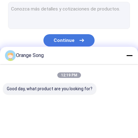
poço de água - tela
Bocal do filtro de água
Painéis da tela de fio da cunha
Continue
Rede de arame da cunha
Orange Song
Filtro de tela parabólico
Nossas Categorias
Cilindro giratório da tela
12:19 PM
Tela da base da tubulação
Good day, what product are you looking for?
Tubo de aço afilado
Johnson Wire Screen
Johnson Vee Wire
Johnson Wedg
Screen
Screens