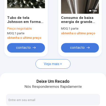
Sobre nós
Excursão da fábrica
Tubo de tela
Consumo de baixa
Johnson em forma
energia de grande
Controle da qualidade
de V
resistência da tela
Preço:
negotiable
MOQ:
1 parte
da base da tubulação
MOQ:
1 parte
obtenha o ultimo preço
da tela da areia do
Contacte-nos
poço de água
obtenha o ultimo preço
Peça umas citações
contacto
contacto
Veja mais
Johnson Wire Screen
Johnson Vee Wire Screen
Deixe Um Recado
Nós Responderemos Rapidamente
Johnson Wedge Wire Screens
Tela envolvida fio