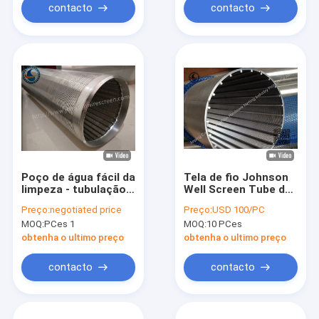
contacto
contacto
Poço de água fácil da
Tela de fio Johnson
limpeza - tubulação
Well Screen Tube de
da tela/envoltório
aço inoxidável da
Preço:
negotiated price
Preço:
USD 100/PC
Mesh Multi Function
cunha da elevada
MOQ:
PCes 1
MOQ:
10 PCes
do fio
precisão
obtenha o ultimo preço
obtenha o ultimo preço
contacto
contacto