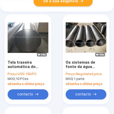
Dê a sua exigência
Tela traseira
Os sistemas de
automática do
fonte da água
cilindro da lavagem,
prendem o calor
Preço:
USD 100/PC
Preço:
Negotiated price
OD malha da tela do
envolvido da tela que
MOQ:
10 PCes
MOQ:
1 parte
envoltório do fio de
resiste a boa
600 milímetros
capacidade da
obtenha o ultimo preço
obtenha o ultimo preço
máquina
contacto
contacto