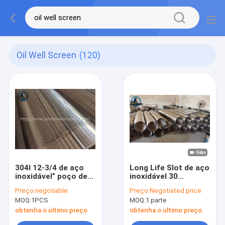
Oil Well Screen
(120)
304l 12-3/4 de aço
Long Life Slot de aço
inoxidável” poço de
inoxidável 30
petróleo - tamanho
Johnson Tipo Oil
Preço:
negotiable
Preço:
Negotiated price
do entalhe da tela
Well Screen
MOQ:
1PCS
MOQ:
1 parte
1.5mm
obtenha o ultimo preço
obtenha o ultimo preço